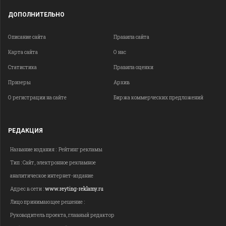
ДОПОЛНИТЕЛЬНО
Описание сайта
Правила сайта
Карта сайта
О нас
Статистика
Правила оценки
Призеры
Архив
О регистрации на сайте
Биржа коммерческих предложений
РЕДАКЦИЯ
Название издания : Рейтинг рекламы
Тип : Сайт, электронное рекламное
аналитическое интернет-издание
Адрес в сети :
www.reyting-reklamy.ru
Лицо принимающее решение :
Руководитель проекта, главный редактор