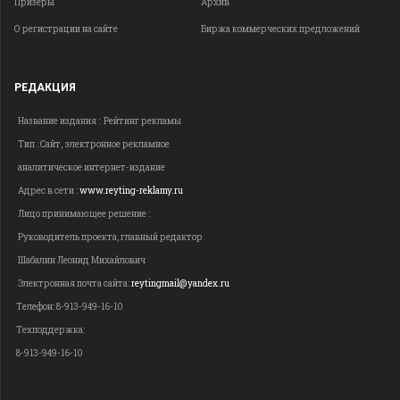
Призеры
Архив
О регистрации на сайте
Биржа коммерческих предложений
РЕДАКЦИЯ
Название издания : Рейтинг рекламы
Тип : Сайт, электронное рекламное
аналитическое интернет-издание
Адрес в сети :
www.reyting-reklamy.ru
Лицо принимающее решение :
Руководитель проекта, главный редактор
Шабалин Леонид Михайлович
Электронная почта сайта:
reytingmail@yandex.ru
Телефон: 8-913-949-16-10
Техподдержка:
8-913-949-16-10