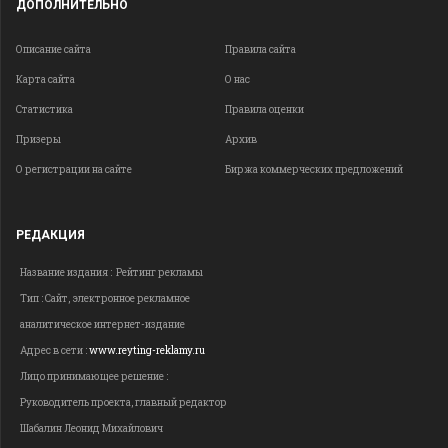
ДОПОЛНИТЕЛЬНО
Описание сайта
Правила сайта
Карта сайта
О нас
Статистика
Правила оценки
Призеры
Архив
О регистрации на сайте
Биржа коммерческих предложений
РЕДАКЦИЯ
Название издания : Рейтинг рекламы
Тип : Сайт, электронное рекламное
аналитическое интернет-издание
Адрес в сети :
www.reyting-reklamy.ru
Лицо принимающее решение :
Руководитель проекта, главный редактор
Шабалин Леонид Михайлович